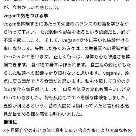
が、今おかしいと感じます。
veganで気をつける事
veganを体験するにあたって栄養のバランスの知識を学びなが
ら行って下さい。 ただ穀物や野菜を摂るという認識だと、必ず
不調を起こします。 そして、veganは身体に悪いと結論付ける
事になります。失敗した多くの方々はこの栄養素への意識が低
かったんだと思います。 正しく行えば、身体も心も快適さを体
験できます。 食べ物で身体は作られます。 食生活の変化がもた
らした私達への影響は計り知れないと思います。 veganは、原
点に戻る事ができる食事だと思います。 私も体験して自分の身
体の変化を毎日感じました。 口臭や体臭の変化も面白いほど変
わっていきました。 好転反応もでて不思議な体験をしました。
五感が冴えるという、昔の人間には備わっていたと言われる感
覚が目覚める様な感覚も味わいました。
最後に
3ヶ月間自分の心と身体に真剣に向き合えた事により大事なもの