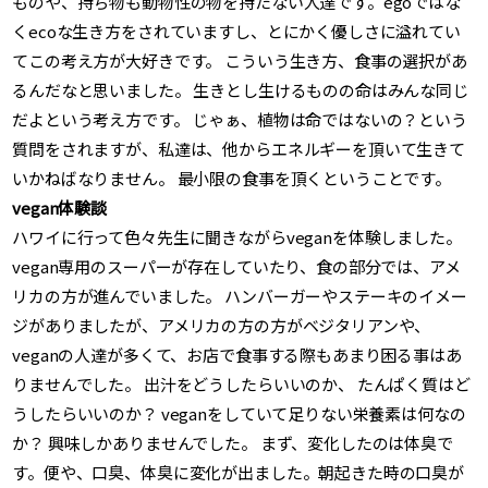
ものや、持ち物も動物性の物を持たない人達です。egoではな
くecoな生き方をされていますし、とにかく優しさに溢れてい
てこの考え方が大好きです。 こういう生き方、食事の選択があ
るんだなと思いました。 生きとし生けるものの命はみんな同じ
だよという考え方です。 じゃぁ、植物は命ではないの？という
質問をされますが、私達は、他からエネルギーを頂いて生きて
いかねばなりません。 最小限の食事を頂くということです。
vegan体験談
ハワイに行って色々先生に聞きながらveganを体験しました。
vegan専用のスーパーが存在していたり、食の部分では、アメ
リカの方が進んでいました。 ハンバーガーやステーキのイメー
ジがありましたが、アメリカの方の方がベジタリアンや、
veganの人達が多くて、お店で食事する際もあまり困る事はあ
りませんでした。 出汁をどうしたらいいのか、 たんぱく質はど
うしたらいいのか？ veganをしていて足りない栄養素は何なの
か？ 興味しかありませんでした。 まず、変化したのは体臭で
す。便や、口臭、体臭に変化が出ました。朝起きた時の口臭が