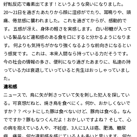
好転反応で毒素出てます！というような臭いになりました。
20〜21日を過ぎたあたりから顔に湿疹がでたり、耳鳴りや、頭
痛、倦怠感に襲われました。 これを過ぎてからが、感動的で
す。 五感が冴え、身体の軽さを実感します。 白い砂糖が入って
いる製品など違和感のある食を口にすると分かるようになりま
す。 何よりも気持ちがかなり強くなるような前向きになるとい
う感覚です。 これは、本来人間なら持っている力だそうです。
今の社会の情報の多さ、便利になり過ぎたあまりに、私達の持
っている力は衰退していっていると先生はおっしゃっていまし
た。
違和感
ニュースで、鳥に矢が刺さっていて矢を刺した犯人を探してい
る。可哀想だねと、焼き鳥を食べにく。何か、おかしくないで
すか？？ ペットにした豚は食べないけど、豚肉は食べる。なん
でですか？豚もなつくんだよ！おかしいですよね？ そして、心
の病を抱えている人や、不妊症、3人に1人は癌、肥満、糖尿
病、痛風。何か違和感を感じている人も多いと思います。 何か