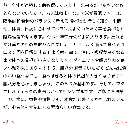
り、全体が連続して命も保っています。 出来るだけ皮もアクも
とらないでいただき、お米は精米しない玄米が最適です。 ３、
陰陽調和 食物のバランスを考える 食べ物の特性を知り、季節
や、体質、体調に合わせてバランスよくいただく事を食べ物の
陰陽理論で考えます。 今は一年中野菜が手に入ります。出来る
だけ季節のものを取り入れましょう！ ４、よく噛んで食べる １
口３０回を目標にする！ よく噛む事で、消化・吸収が良くなる
事で体への負担が小さくなります！ ダイエットや顔の筋肉を使
い小顔効果もあります！ ５、腹八分 適量をいただく どんなに質
のいい食べ物でも、食べすぎると体の負担が大きくなります！
腹八分を心がけましょう。 この５つが基本です。 そして、マク
ロビオティックの食事はとってもシンプルです。 ご飯にお味噌
汁や汁物に、煮物や漬物です。 粗食だと感じるかもしれません
が、心も体も元気になる素晴らしい食事です。
«
前へ
次へ
»