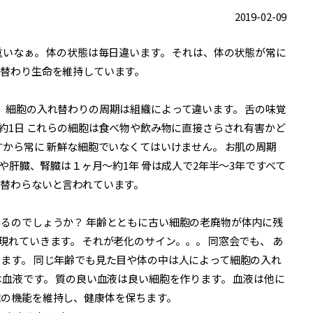
2019-02-09
重いなぁ。 体の状態は毎日違います。 それは、体の状態が常に
れ替わり生命を維持しています。
 細胞の入れ替わりの周期は組織によって違います。 舌の味覚
は約1日 これらの細胞は食べ物や飲み物に直接さらされ有害かど
すから常に 新鮮な細胞でいなくてはいけません。 お肌の周期
脳や肝臓、腎臓は１ヶ月〜約1年 骨は成人で2年半〜3年ですべて
れ替わらないと言われています。
出るのでしょうか？ 年齢とともに古い細胞の老廃物が体内に残
現れていきます。 それが老化のサイン。。。 同窓会でも、 あ
います。 同じ年齢でも見た目や体の中は人によって細胞の入れ
は血液です。 質の良い血液は良い細胞を作ります。 血液は他に
胞の機能を維持し、健康体を保ちます。