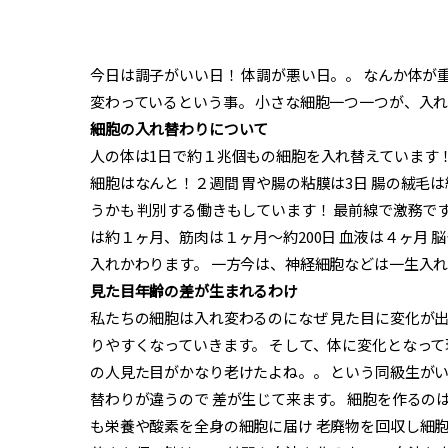
今日は調子がいい日！ 体調が悪い日。。 なんか体が
変わっているという事。 小さな細胞一つ一つが、入
細胞の入れ替わりについて
人の体は1日で約１兆個もの細胞を入れ替えています！
細胞はなんと！２週間 胃や腸の粘膜は3日 腸の絨毛
うかも 判別する働きもしています！ 最前線で激務で
は約１ヶ月、筋肉は１ヶ月〜約200日 血液は４ヶ月 
入れかわります。 一方今は、神経細胞などは一生入
見た目年齢の差が生まれるわけ
私たちの細胞は入れ変わるのになぜ 見た目に変化が
りやすくなっていきます。 そして、体に変化となって
の人見た目がかなり老けたよね。。 という同級生が
替わりが違うので 差が生じて来ます。 細胞を作るの
も栄養や酸素を全身の細胞に届け 老廃物を回収し細