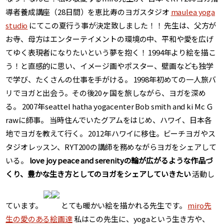
導者養成講座（28日間）を恵比寿のヨガスタジオ
maulea yoga
studio
にてこの夏行う事が決定致しました！！ 先生は、父方が
お寺、母方はエンターテイメントの環境の中、平和や愛を広げ
てゆく表現者になりたいという夢を抱く！ 1994年より絵を描こ
う！と直感的に思い、イメージ画やポスター、壁画なども独学
で学び、たくさんの仕事を手がける。 1998年初めての一人旅バ
リでヨガと出会う。その後20ヶ国を旅しながら、ヨガを深め
る。 2007年seattel hatha yogacenter Bob smith and ki Mc Ｇ
rawに師事。 当時住んでいたグアムをはじめ、ハワイ、日本各
地でヨガを教えて行く。 2012年ハワイに移住。ビーチヨガやス
タジオレッスン、RYT200の講師を務めながらヨガをシェアして
いる。
love joy peace and serenityの輪が広がるような作品づ
くり、豊かな生き方としてのヨガをシェアしていきたい
活動し
ています。
とても暖かい絵を描かれる先生です。
miro先
生の愛のある絵画達
私はこの先生に、yogaという生き方や、