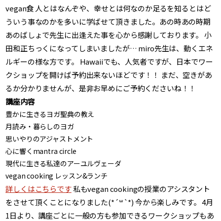
vegan食 人とはなんぞや、幸せとは何なのか足るを知るとはど
ういう事なのかを多いに学ばせて頂きました。あの時あの時期
あのばしょで先生に出逢えた事を心から感謝しております。 小
田和正ちっくになってしまいましたが… miro先生は、動くエネ
ルギーの様な方です。 Hawaiiでも、人気者ですが、日本でワー
クショップを開けば予約出来ないほどです！！ まだ、空きがあ
るか分かりませんが、是非お早めにご予約くださいね！！
講座内容
豊かに生きるヨガ聖典の教え
月読み・暮らしのヨガ
思いやりのアジャストメント
心に響くmantra circle
現代に生きる私達のアーユルヴェーダ
vegan cooking レッスン&ランチ
詳しくはこちらです
私もvegan cookingの授業のアシスタント
をさせて頂くことになりました(*´꒳`*) 今から楽しみです。 4月
1日より、講座ごとに一般の方も参加できるワークショップもあ